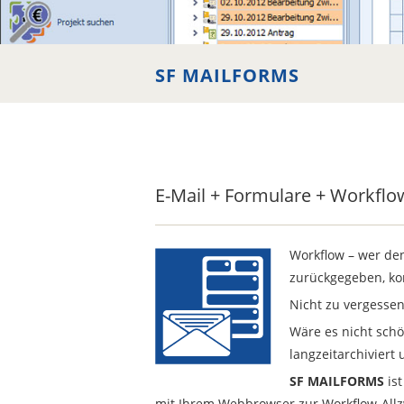
SearchBar
SF MAILFORMS
SYNIOS Produkt: SF MAILFO
E-Mail + Formulare + Workflo
Workflow – wer den
zurückgegeben, ko
Nicht zu vergessen
Wäre es nicht schön
langzeitarchiviert
SF MAILFORMS
ist
mit Ihrem Webbrowser zur Workflow-All