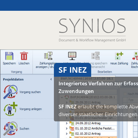
SF MAILFORMS
Highlights der Seite als Slider
SF INEZ
Integriertes Verfahren zur Erfa
Zuwendungen
SF INEZ
erlaubt die komplette Ab
diverser staatlicher Einrichtunge