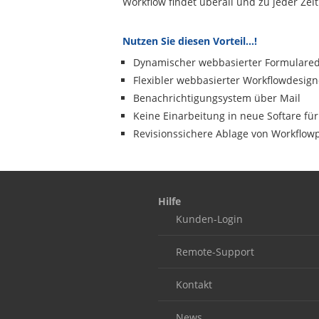
Workflow findet überall und zu jeder Zeit 
Nutzen Sie diesen Vorteil…!
Dynamischer webbasierter Formulared
Flexibler webbasierter Workflowdesign
Benachrichtigungsystem über Mail
Keine Einarbeitung in neue Softare f
Revisionssichere Ablage von Workflowp
Our footer
Footer content
Hilfe
Kunden-Login
Remote-Support
Kontakt
News