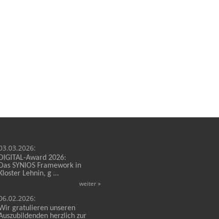
03.03.2026:
DIGITAL-Award 2026:
Das
SYNIOS Framework in
Kloster Lehnin, g
…
weiter »
06.02.2026:
Wir gratulieren unseren
Auszubildenden herzlich zur