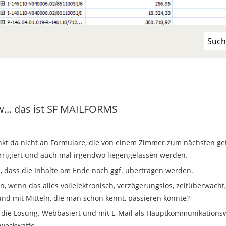
RMS
w... das ist SF MAILFORMS
kt da nicht an Formulare, die von einem Zimmer zum nächsten getr
rrigiert und auch mal irgendwo liegengelassen werden.
, dass die Inhalte am Ende noch ggf. übertragen werden.
, wenn das alles vollelektronisch, verzögerungslos, zeitüberwacht, gg
 und mit Mitteln, die man schon kennt, passieren könnte?
 die Lösung. Webbasiert und mit E-Mail als Hauptkommunikationsw
zweckwaffe.