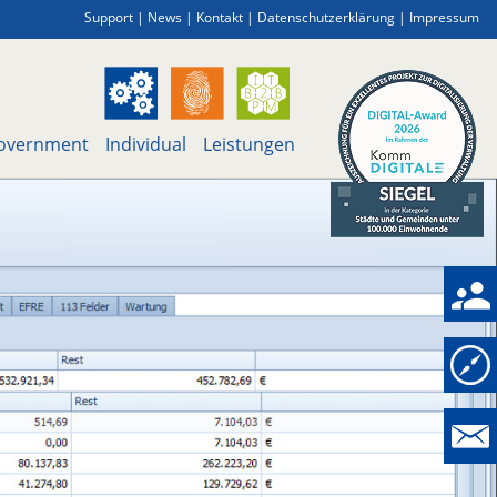
Support
|
News
|
Kontakt
|
Datenschutzerklärung
|
Impressum
overnment
Individual
Leistungen