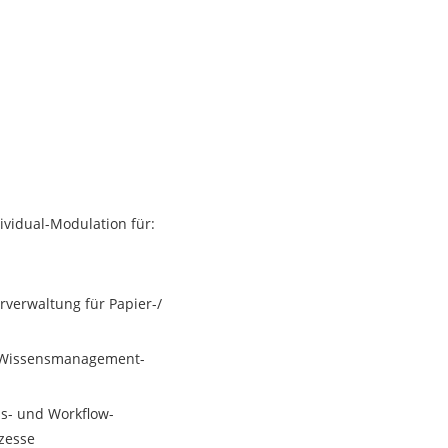
vidual-Modulation für:
erverwaltung für Papier-/
& Wissensmanagement-
s- und Workflow-
zesse