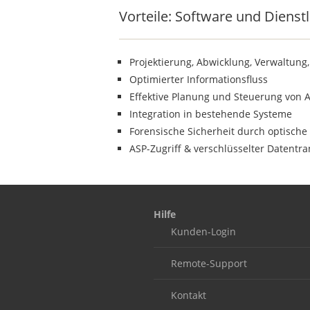
Vorteile
Vorteile: Software und Dienstl
Projektierung, Abwicklung, Verwaltung
Optimierter Informationsfluss
Effektive Planung und Steuerung von 
Integration in bestehende Systeme
Forensische Sicherheit durch optische
ASP-Zugriff & verschlüsselter Datentra
Our footer
Footer content
Hilfe
Kunden-Login
Remote-Support
Kontakt