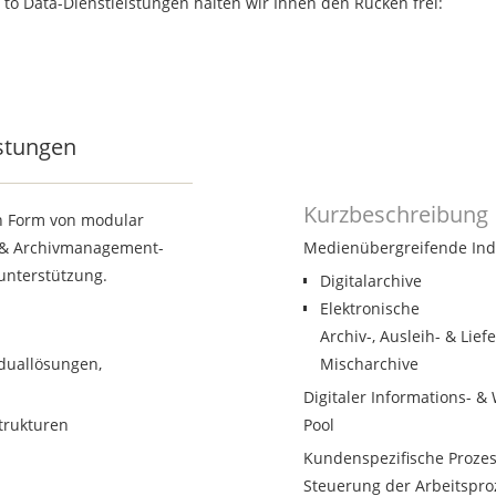
to Data-Dienstleistungen halten wir Ihnen den Rücken frei:
n
stungen
Kurzbeschreibung
Kurzbeschreibung
n Form von modular
- & Archivmanagement-
Medienübergreifende Indi
unterstützung.
Digitalarchive
Elektronische
Archiv-, Ausleih- & Lief
iduallösungen,
Mischarchive
Digitaler Informations- 
trukturen
Pool
Kundenspezifische Prozes
Steuerung der Arbeitspro