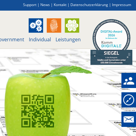
Support
|
News
|
Kontakt
|
Datenschutzerklärung
|
Impressum
overnment
Individual
Leistungen