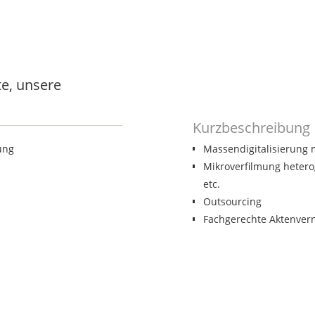
ere Leistungen
e, unsere
Kurzbeschreibung
Kurzbeschreibung
ung
Massendigitalisierung
Mikroverfilmung heter
etc.
Outsourcing
Fachgerechte Aktenver