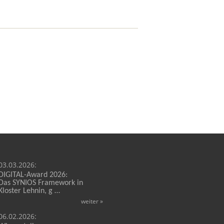
03.03.2026:
DIGITAL-Award 2026:
Das
SYNIOS Framework in
Kloster Lehnin, g
…
weiter »
06.02.2026: